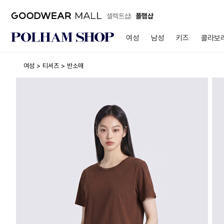
셀렉트샵
폴햄샵
여성
남성
키즈
콜라보
여성
티셔츠
반소매