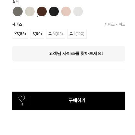
컬러
사이즈
사이즈 가이드
XS(85)
S(90)
M(95)
L(100)
구매하기
11