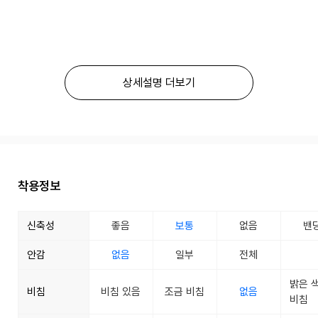
상세설명 더보기
착용정보
신축성
좋음
보통
없음
밴
안감
없음
일부
전체
밝은 
비침
비침 있음
조금 비침
없음
비침