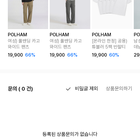
POLHAM
POLHAM
POLHAM
P
여성) 풀밴딩 카고
여성) 풀밴딩 카고
[온라인 한정] 공용)
남
와이드 팬츠
와이드 팬츠
튜블러 5팩 반팔티
데
19,900
66%
19,900
66%
19,900
60%
29
문의 ( 0 건)
비밀글 제외
상품문의하기
등록된 상품문의가 없습니다