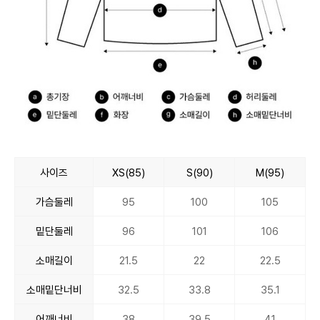
사이즈
XS(85)
S(90)
M(95)
가슴둘레
95
100
105
밑단둘레
96
101
106
소매길이
21.5
22
22.5
소매밑단너비
32.5
33.8
35.1
어깨너비
38
39.5
41