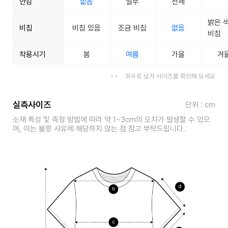
안감
없음
일부
전체
밝은 
비침
비침 있음
조금 비침
없음
비침
착용시기
봄
여름
가을
겨
좌우로 넘겨 사이즈를 확인해 보세요
실측사이즈
단위 : cm
소재 특성 및 측정 방법에 따라 약 1~3cm의 오차가 발생할 수 있으
며, 이는 불량 사유에 해당하지 않는 점 참고 부탁드립니다.