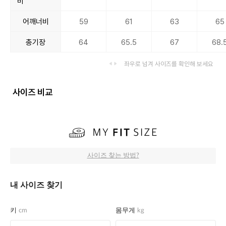
비
어깨너비
59
61
63
65
총기장
64
65.5
67
68.
좌우로 넘겨 사이즈를 확인해 보세요
사이즈 비교