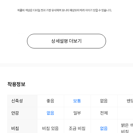
상세설명 더보기
착용정보
신축성
좋음
보통
없음
밴
안감
없음
일부
전체
밝은 
비침
비침 있음
조금 비침
없음
비침