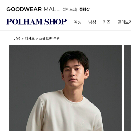
셀렉트샵
폴햄샵
여성
남성
키즈
콜라보
남성
티셔츠
스웨트/맨투맨