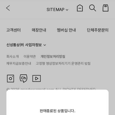
SITEMAP
고객센터
매장안내
멤버십 안내
단체주문문의
신성통상㈜ 사업자정보
회사소개
이용약관
개인정보처리방침
채무지급보증안내
고정형 영상정보처리기기 운영관리 방침
©
2026
goodwearmall.com ALL RIGHTS RESERVED
판매종료된 상품입니다.