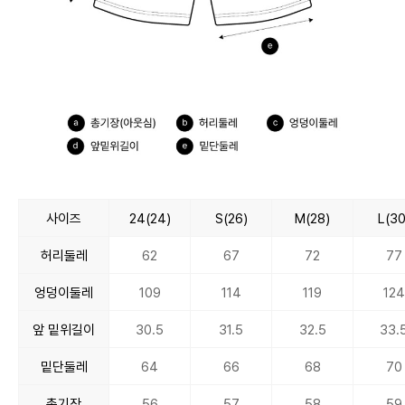
사이즈
24(24)
S(26)
M(28)
L(30
허리둘레
62
67
72
77
엉덩이둘레
109
114
119
124
앞 밑위길이
30.5
31.5
32.5
33.
밑단둘레
64
66
68
70
총기장
56
57
58
59