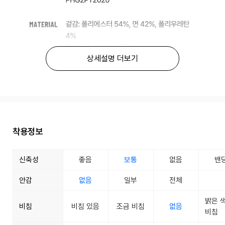
상세설명 더보기
착용정보
신축성
좋음
보통
없음
밴
안감
없음
일부
전체
밝은 
비침
비침 있음
조금 비침
없음
비침