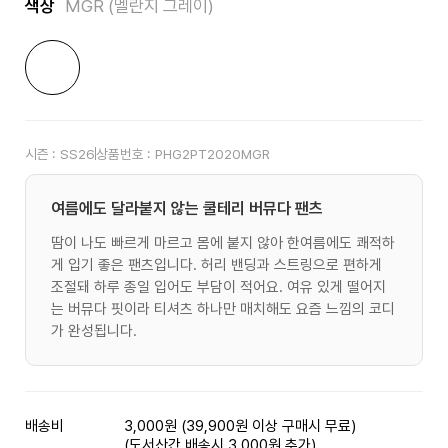
색상
MGR (멜란지 그레이)
시즌 :
SS26
상품번호 :
PHG2PT2020MGR
여름에도 달라붙지 않는 쿨테리 버뮤다 팬츠
땀이 나도 빠르게 마르고 몸에 붙지 않아 한여름에도 쾌적하
게 입기 좋은 팬츠입니다. 허리 밴딩과 스트링으로 편하게
조절돼 하루 종일 입어도 부담이 적어요. 여유 있게 떨어지
는 버뮤다 핏이라 티셔츠 하나만 매치해도 요즘 느낌의 코디
가 완성됩니다.
배송비
3,000원 (39,900원 이상 구매시 무료)
(도서산간 배송시 3,000원 추가)