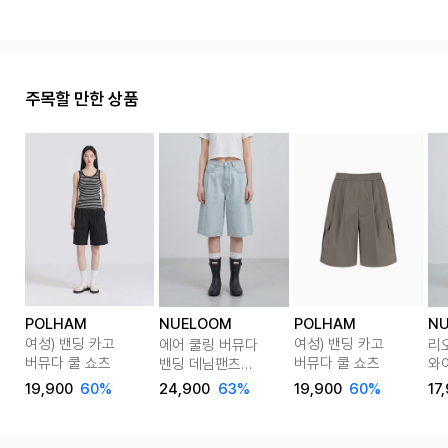
주목할 만한 상품
POLHAM
POLHAM
NUELOOM
N
여성) 밴딩 카고
여성) 밴딩 카고
에어 쿨링 버뮤다
리
버뮤다 쿨 쇼츠
버뮤다 쿨 쇼츠
밴딩 데님팬츠
와
2color
(숏
19,900
60%
19,900
60%
24,900
63%
17