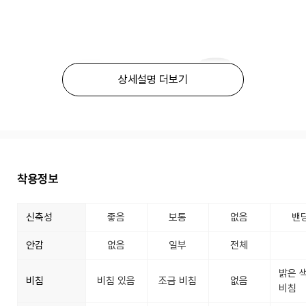
상세설명 더보기
착용정보
신축성
좋음
보통
없음
밴
안감
없음
일부
전체
밝은 
비침
비침 있음
조금 비침
없음
비침