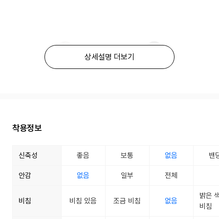
상세설명 더보기
착용정보
신축성
좋음
보통
없음
밴
안감
없음
일부
전체
밝은 
비침
비침 있음
조금 비침
없음
비침