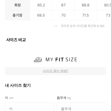
화장
85.2
87
88.8
90.
총기장
68.5
70
71.5
73
좌우로 넘겨 사이즈를 확인해 보세요
사이즈 비교