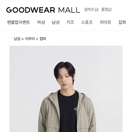
셀렉트샵
폴햄샵
팬클럽이벤트
여성
남성
키즈
스포츠
라이프
잡화
남성
아우터
점퍼