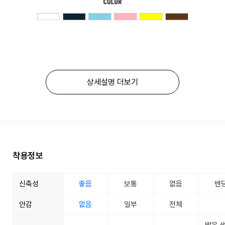
상세설명 더보기
착용정보
신축성
좋음
보통
없음
밴
안감
없음
일부
전체
밝은 