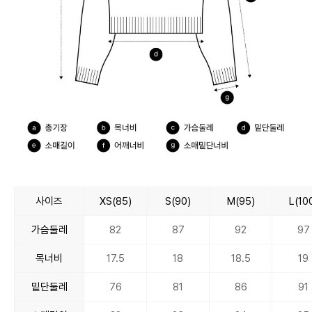
사이즈
XS(85)
S(90)
M(95)
L(10
가슴둘레
82
87
92
97
목너비
17.5
18
18.5
19
밑단둘레
76
81
86
91