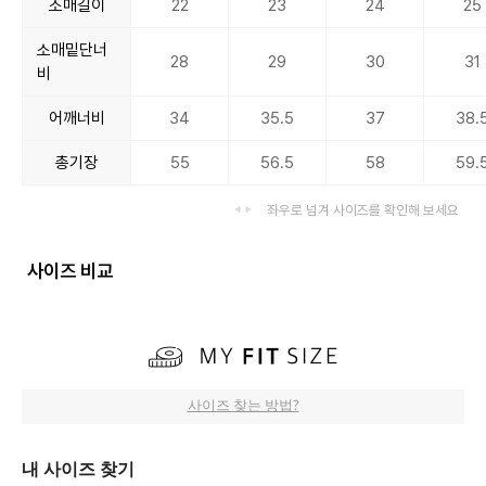
소매길이
22
23
24
25
소매밑단너
28
29
30
31
비
어깨너비
34
35.5
37
38.
총기장
55
56.5
58
59.
좌우로 넘겨 사이즈를 확인해 보세요
사이즈 비교