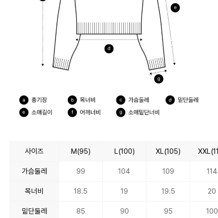
사이즈
M(95)
L(100)
XL(105)
XXL(1
가슴둘레
99
104
109
114
목너비
18.5
19
19.5
20
밑단둘레
85
90
95
100