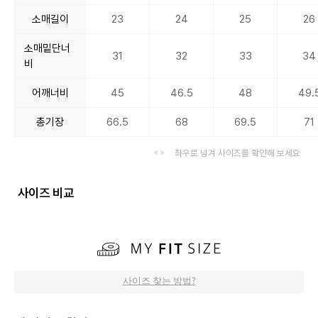
소매길이
23
24
25
26
소매밑단너
31
32
33
34
비
어깨너비
45
46.5
48
49.
총기장
66.5
68
69.5
71
좌우로 넘겨 사이즈를 확인해 보세요
사이즈 비교