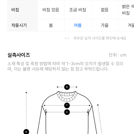
밝은 
비침
비침 있음
조금 비침
없음
비침
착용시기
봄
여름
가을
겨
좌우로 넘겨 사이즈를 확인해 보세요
실측사이즈
단위 : cm
소재 특성 및 측정 방법에 따라 약 1~3cm의 오차가 발생할 수 있으
며, 이는 불량 사유에 해당하지 않는 점 참고 부탁드립니다.