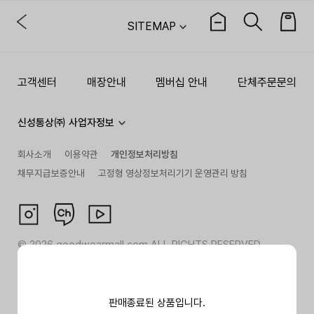
SITEMAP
고객센터
매장안내
멤버십 안내
단체주문문의
신성통상㈜ 사업자정보
회사소개
이용약관
개인정보처리방침
채무지급보증안내
고정형 영상정보처리기기 운영관리 방침
©
2026
goodwearmall.com ALL RIGHTS RESERVED
판매종료된 상품입니다.