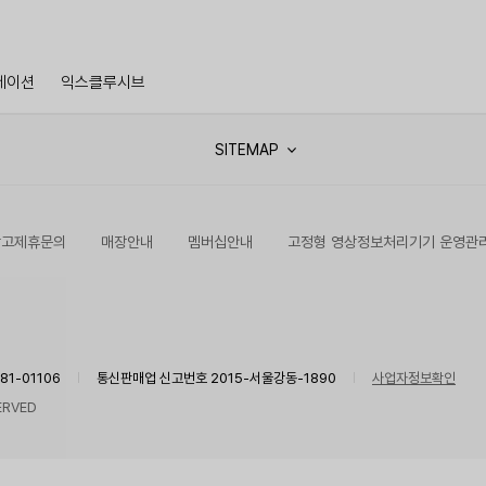
레이션
익스클루시브
SITEMAP
광고제휴문의
매장안내
멤버십안내
고정형 영상정보처리기기 운영관
1-01106
통신판매업 신고번호 2015-서울강동-1890
사업자정보확인
ERVED