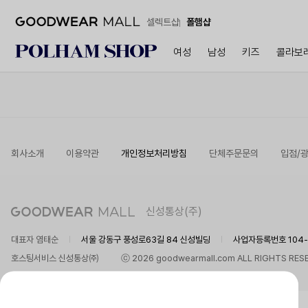
셀렉트샵
폴햄샵
여성
남성
키즈
콜라보
회사소개
이용약관
개인정보처리방침
단체주문문의
입점/
신성통상(주)
대표자 염태순
서울 강동구 풍성로63길 84 신성빌딩
사업자등록번호 104-8
호스팅서비스 신성통상㈜
ⓒ 2026 goodwearmall.com ALL RIGHTS RES