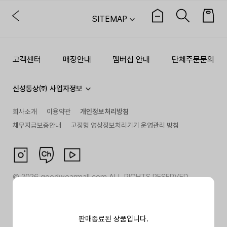
SITEMAP
고객센터
매장안내
멤버십 안내
단체주문문의
신성통상㈜ 사업자정보
회사소개
이용약관
개인정보처리방침
채무지급보증안내
고정형 영상정보처리기기 운영관리 방침
©
2026
goodwearmall.com ALL RIGHTS RESERVED
판매종료된 상품입니다.