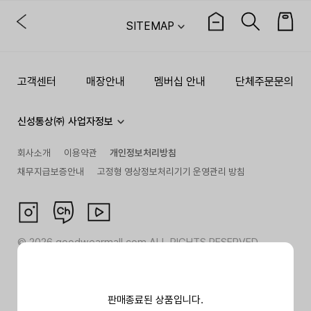
SITEMAP
고객센터
매장안내
멤버십 안내
단체주문문의
신성통상㈜ 사업자정보
회사소개
이용약관
개인정보처리방침
채무지급보증안내
고정형 영상정보처리기기 운영관리 방침
©
2026
goodwearmall.com ALL RIGHTS RESERVED
판매종료된 상품입니다.