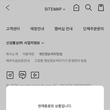
SITEMAP
고객센터
매장안내
멤버십 안내
단체주문문의
신성통상㈜ 사업자정보
회사소개
이용약관
개인정보처리방침
채무지급보증안내
고정형 영상정보처리기기 운영관리 방침
©
2026
goodwearmall.com ALL RIGHTS RESERVED
판매종료된 상품입니다.