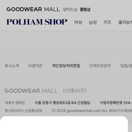
셀렉트샵
폴햄샵
여성
남성
키즈
콜라보
회사소개
이용약관
개인정보처리방침
단체주문문의
입점/
신성통상(주)
대표자 염태순
서울 강동구 풍성로63길 84 신성빌딩
사업자등록번호 104-8
호스팅서비스 신성통상㈜
ⓒ 2026 goodwearmall.com ALL RIGHTS RES