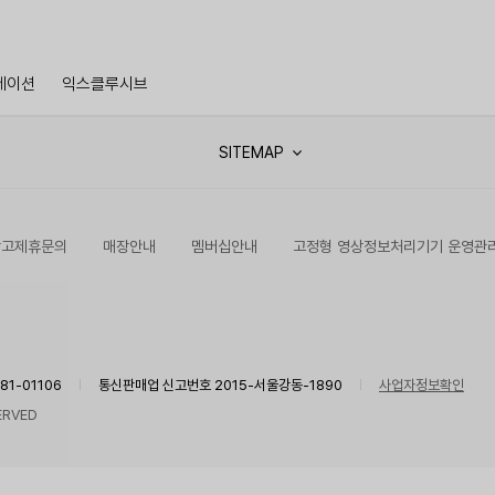
레이션
익스클루시브
SITEMAP
광고제휴문의
매장안내
멤버십안내
고정형 영상정보처리기기 운영관
1-01106
통신판매업 신고번호 2015-서울강동-1890
사업자정보확인
ERVED