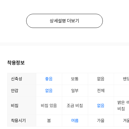
상세설명 더보기
착용정보
신축성
좋음
보통
없음
밴
안감
없음
일부
전체
밝은 
비침
비침 있음
조금 비침
없음
비침
착용시기
봄
여름
가을
겨