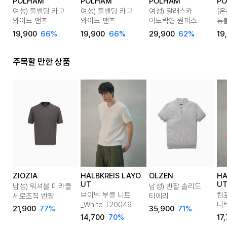
POLHAM
POLHAM
POLHAM
P
여성) 풀밴딩 카고
여성) 풀밴딩 카고
여성) 알래스카
[온
와이드 팬츠
와이드 팬츠
아노락형 원피스
튜
19,900
66%
19,900
66%
29,900
62%
19
주목할 만한 상품
ZIOZIA
HALBKREIS LAYO
OLZEN
HA
UT
U
남성) 워셔블 미라쿨
남성) 반팔 솔리드
브이넥 부클 니트
컴
세로조직 반팔
티에리
_White T20049
니트
카라티
21,900
77%
35,900
71%
T2
14,700
70%
17