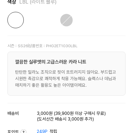
색상
LBL (라이트 블루)
시즌 :
SS26
상품번호 :
PHG2ET1030LBL
깔끔한 실루엣의 고급스러운 카라 니트
탄탄한 밀라노 조직으로 핏이 흐트러지지 않아요. 부드럽고
시원한 촉감으로 쾌적하게 착용 가능해요. 슬랙스나 데님과
매치하기 좋은 활용도 높은 아이템이에요.
배송비
3,000원 (39,900원 이상 구매시 무료)
(도서산간 배송시 3,000원 추가)
249P
적립
포인트