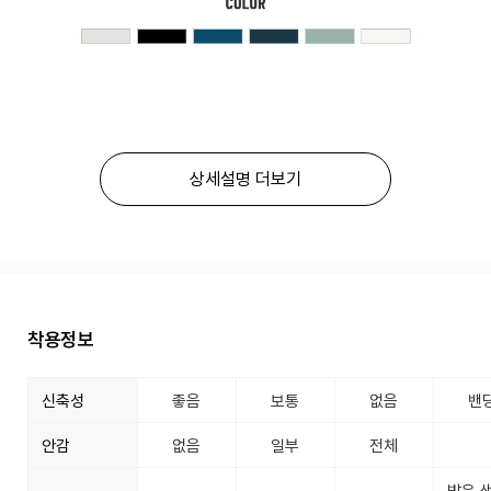
상세설명 더보기
착용정보
신축성
좋음
보통
없음
밴
안감
없음
일부
전체
밝은 