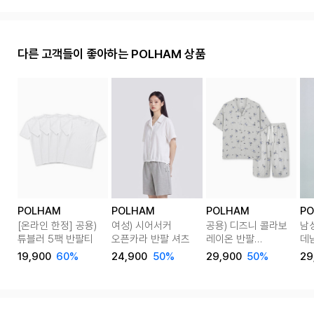
다른 고객들이 좋아하는 POLHAM 상품
POLHAM
POLHAM
POLHAM
P
[온라인 한정] 공용)
여성) 시어서커
공용) 디즈니 콜라보
남
튜블러 5팩 반팔티
오픈카라 반팔 셔츠
레이온 반팔
데
라운지웨어 세트
19,900
60%
24,900
50%
29,900
50%
29