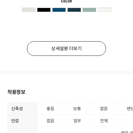
상세설명 더보기
착용정보
신축성
좋음
보통
없음
밴
안감
없음
일부
전체
밝은 