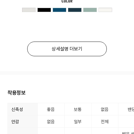
상세설명 더보기
착용정보
신축성
좋음
보통
없음
밴
안감
없음
일부
전체
밝은 