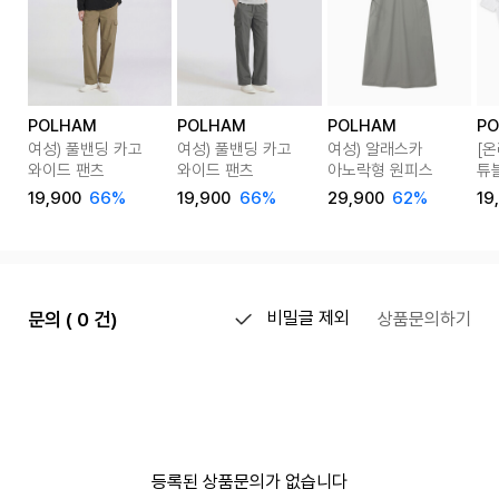
POLHAM
POLHAM
POLHAM
P
여성) 풀밴딩 카고
여성) 풀밴딩 카고
여성) 알래스카
[온
와이드 팬츠
와이드 팬츠
아노락형 원피스
튜
19,900
66%
19,900
66%
29,900
62%
19
문의 ( 0 건)
비밀글 제외
상품문의하기
등록된 상품문의가 없습니다