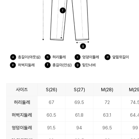
사이즈
S(26)
S(27)
M(28)
M(29
허리둘레
67
69.5
72
74.
허벅지둘레
60.5
61.8
63.1
64.
엉덩이둘레
91.5
94
96.5
99