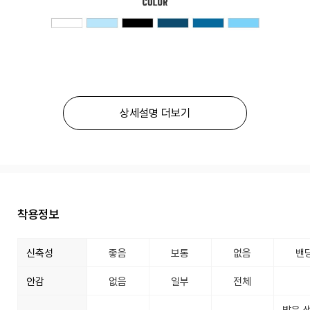
상세설명 더보기
착용정보
신축성
좋음
보통
없음
밴
안감
없음
일부
전체
밝은 