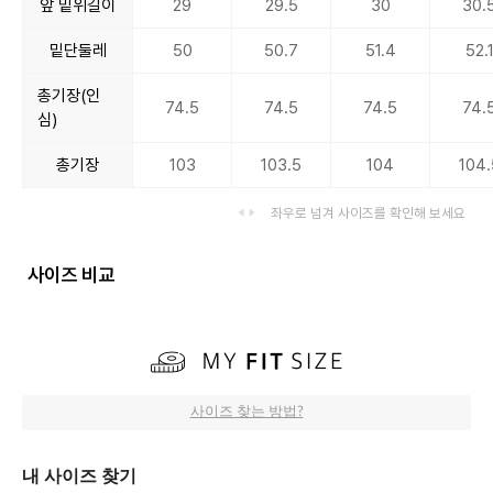
앞 밑위길이
29
29.5
30
30.
밑단둘레
50
50.7
51.4
52.
총기장(인
74.5
74.5
74.5
74.
심)
총기장
103
103.5
104
104.
좌우로 넘겨 사이즈를 확인해 보세요
사이즈 비교