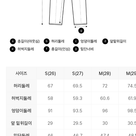
사이즈
S(26)
S(27)
M(28)
M(29
허리둘레
67
69.5
72
74.
허벅지둘레
58
59.3
60.6
61.
엉덩이둘레
91
93.5
96
98.
앞 밑위길이
29
29.5
30
30.
밑단둘레
46
46.7
47.4
48.