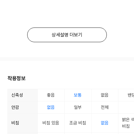
상세설명 더보기
착용정보
신축성
좋음
보통
없음
밴
안감
없음
일부
전체
밝은 
비침
비침 있음
조금 비침
없음
비침