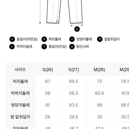
사이즈
S(26)
S(27)
M(28)
M(29
허리둘레
67
69.5
72
74.
허벅지둘레
58
59.3
60.6
61.
엉덩이둘레
91
93.5
96
98.
앞 밑위길이
29
29.5
30
30.
밑단둘레
46
46.7
47.4
48.