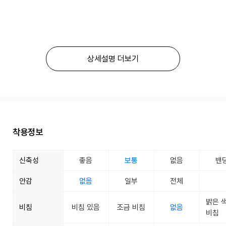
상세설명 더보기
착용정보
신축성
좋음
보통
없음
밴
안감
없음
일부
전체
밝은 
비침
비침 있음
조금 비침
없음
비침