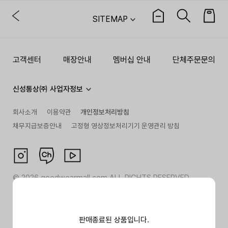
SITEMAP
고객센터
매장안내
멤버십 안내
단체주문문의
신성통상㈜ 사업자정보
회사소개
이용약관
개인정보처리방침
채무지급보증안내
고정형 영상정보처리기기 운영관리 방침
©
2026
goodwearmall.com ALL RIGHTS RESERVED
판매종료된 상품입니다.