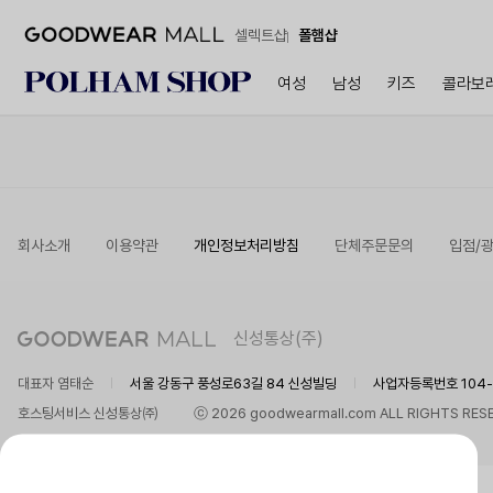
셀렉트샵
폴햄샵
여성
남성
키즈
콜라보
회사소개
이용약관
개인정보처리방침
단체주문문의
입점/
신성통상(주)
대표자 염태순
서울 강동구 풍성로63길 84 신성빌딩
사업자등록번호 104-8
호스팅서비스 신성통상㈜
ⓒ 2026 goodwearmall.com ALL RIGHTS RES