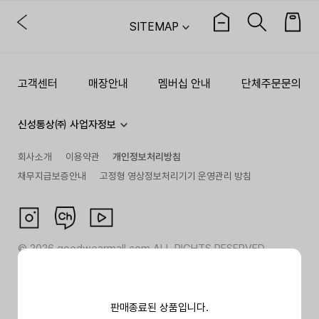
SITEMAP
고객센터
매장안내
멤버십 안내
단체주문문의
신성통상㈜ 사업자정보
회사소개
이용약관
개인정보처리방침
채무지급보증안내
고정형 영상정보처리기기 운영관리 방침
©
2026
goodwearmall.com ALL RIGHTS RESERVED
판매종료된 상품입니다.