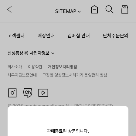
SITEMAP
고객센터
매장안내
멤버십 안내
단체주문문의
신성통상㈜ 사업자정보
회사소개
이용약관
개인정보처리방침
채무지급보증안내
고정형 영상정보처리기기 운영관리 방침
©
2026
goodwearmall.com ALL RIGHTS RESERVED
판매종료된 상품입니다.