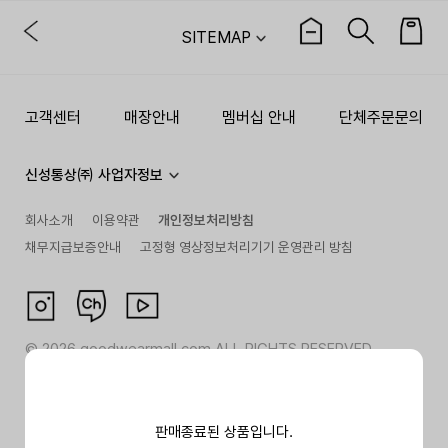
SITEMAP
고객센터
매장안내
멤버십 안내
단체주문문의
신성통상㈜ 사업자정보
회사소개
이용약관
개인정보처리방침
채무지급보증안내
고정형 영상정보처리기기 운영관리 방침
©
2026
goodwearmall.com ALL RIGHTS RESERVED
판매종료된 상품입니다.