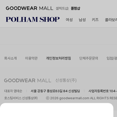
셀렉트샵
폴햄샵
여성
남성
키즈
콜라보
회사소개
이용약관
개인정보처리방침
단체주문문의
입점/
신성통상(주)
대표자 염태순
서울 강동구 풍성로63길 84 신성빌딩
사업자등록번호 104-8
호스팅서비스 신성통상㈜
ⓒ 2026 goodwearmall.com ALL RIGHTS RES