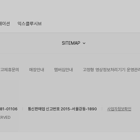
레이션
익스클루시브
SITEMAP
광고제휴문의
매장안내
멤버십안내
고정형 영상정보처리기기 운영관
1-01106
통신판매업 신고번호 2015-서울강동-1890
사업자정보확인
ERVED