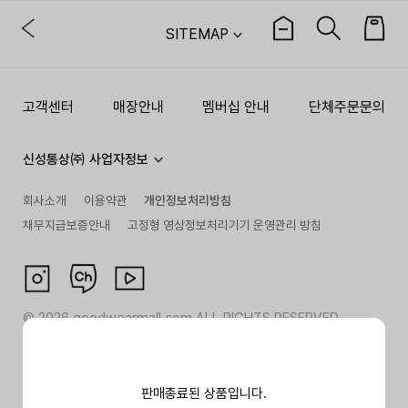
SITEMAP
고객센터
매장안내
멤버십 안내
단체주문문의
신성통상㈜ 사업자정보
회사소개
이용약관
개인정보처리방침
채무지급보증안내
고정형 영상정보처리기기 운영관리 방침
©
2026
goodwearmall.com ALL RIGHTS RESERVED
판매종료된 상품입니다.