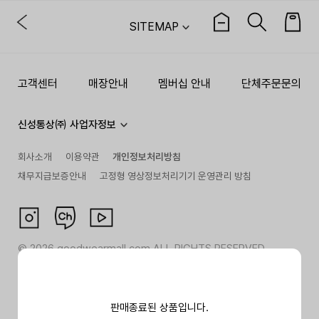
SITEMAP
고객센터
매장안내
멤버십 안내
단체주문문의
신성통상㈜ 사업자정보
회사소개
이용약관
개인정보처리방침
채무지급보증안내
고정형 영상정보처리기기 운영관리 방침
©
2026
goodwearmall.com ALL RIGHTS RESERVED
판매종료된 상품입니다.