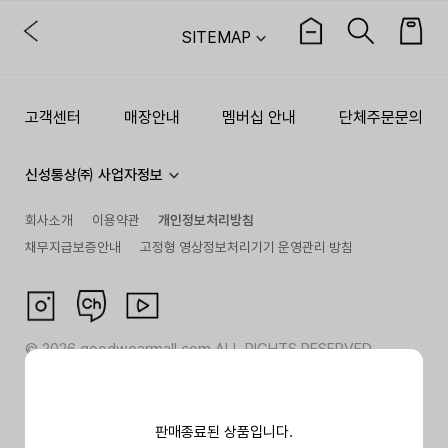
SITEMAP
고객센터
매장안내
멤버십 안내
단체주문문의
신성통상㈜ 사업자정보
회사소개
이용약관
개인정보처리방침
채무지급보증안내
고정형 영상정보처리기기 운영관리 방침
©
2026
goodwearmall.com ALL RIGHTS RESERVED
판매종료된 상품입니다.