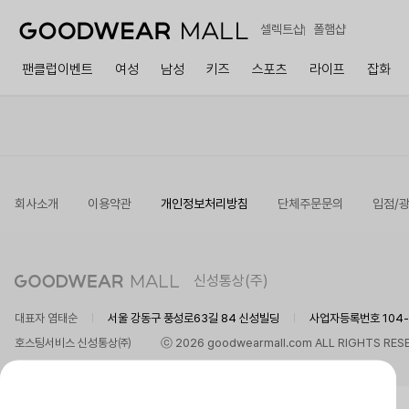
셀렉트샵
폴햄샵
팬클럽이벤트
여성
남성
키즈
스포츠
라이프
잡화
회사소개
이용약관
개인정보처리방침
단체주문문의
입점/
신성통상(주)
대표자 염태순
서울 강동구 풍성로63길 84 신성빌딩
사업자등록번호 104-8
호스팅서비스 신성통상㈜
ⓒ 2026 goodwearmall.com ALL RIGHTS RES