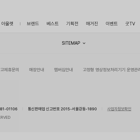
아울렛
브랜드
베스트
기획전
매거진
이벤트
굿TV
SITEMAP
광고제휴문의
매장안내
멤버십안내
고정형 영상정보처리기기 운영관
1-01106
통신판매업 신고번호 2015-서울강동-1890
사업자정보확인
ERVED