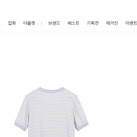
프
잡화
아울렛
브랜드
베스트
기획전
매거진
이벤