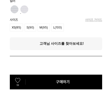
컬러
사이즈
사이즈 가이드
XS(85)
S(90)
M(95)
L(100)
구매하기
59