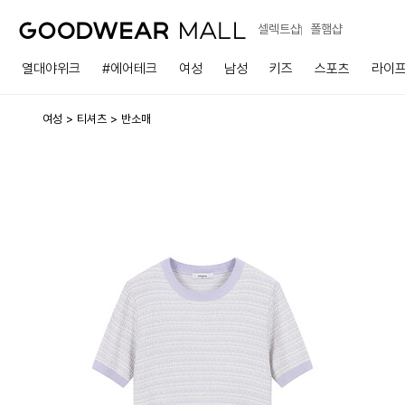
셀렉트샵
폴햄샵
열대야위크
#에어테크
여성
남성
키즈
스포츠
라이
여성
티셔츠
반소매