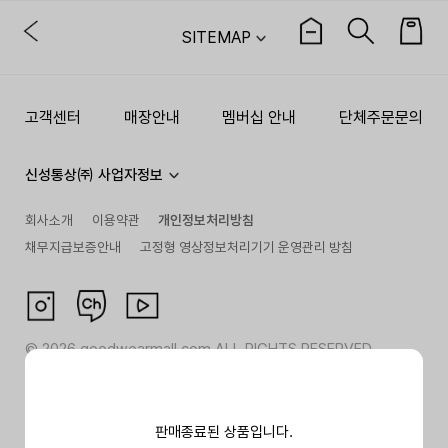
SITEMAP
고객센터
매장안내
멤버십 안내
단체주문문의
신성통상㈜ 사업자정보
회사소개
이용약관
개인정보처리방침
채무지급보증안내
고정형 영상정보처리기기 운영관리 방침
©
2026
goodwearmall.com ALL RIGHTS RESERVED
판매종료된 상품입니다.