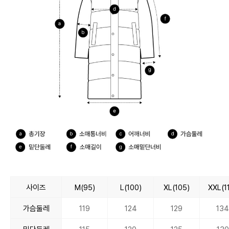
사이즈
M(95)
L(100)
XL(105)
XXL(1
가슴둘레
119
124
129
13