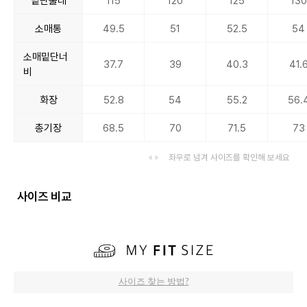
밑단둘레
115
120
125
130
소매통
49.5
51
52.5
54
소매밑단너
37.7
39
40.3
41.
비
화장
52.8
54
55.2
56.
총기장
68.5
70
71.5
73
좌우로 넘겨 사이즈를 확인해 보세요
사이즈 비교