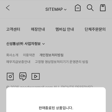
SITEMAP
고객센터
매장안내
멤버십 안내
단체주문문의
신성통상㈜ 사업자정보
회사소개
이용약관
개인정보처리방침
채무지급보증안내
고정형 영상정보처리기기 운영관리 방침
©
2026
goodwearmall.com ALL RIGHTS RESERVED
판매종료된 상품입니다.