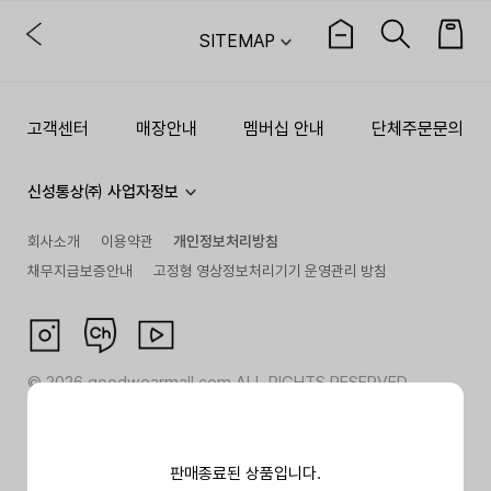
SITEMAP
고객센터
매장안내
멤버십 안내
단체주문문의
신성통상㈜ 사업자정보
회사소개
이용약관
개인정보처리방침
채무지급보증안내
고정형 영상정보처리기기 운영관리 방침
©
2026
goodwearmall.com ALL RIGHTS RESERVED
판매종료된 상품입니다.