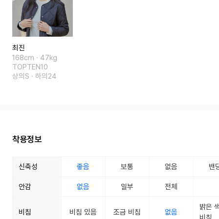
최진
168cm · 47kg
TOPTEN10
상의S · 하의24
착용정보
신축성
좋음
보통
없음
밴
안감
없음
일부
전체
밝은 
비침
비침 있음
조금 비침
없음
비침