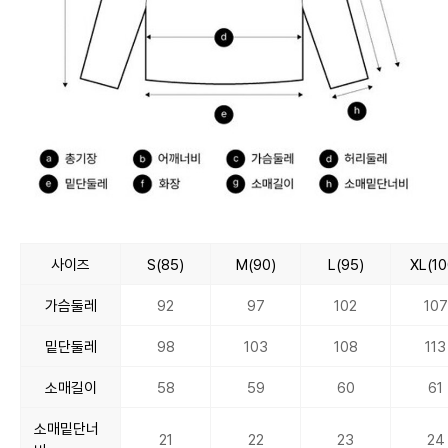
사이즈
S(85)
M(90)
L(95)
XL(10
가슴둘레
92
97
102
107
밑단둘레
98
103
108
113
소매길이
58
59
60
61
소매밑단너
21
22
23
24