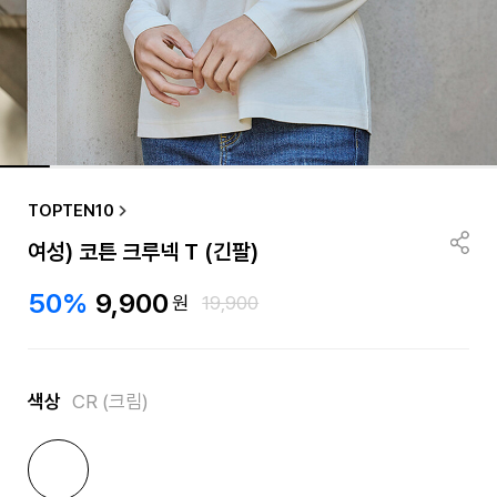
TOPTEN10
여성) 코튼 크루넥 T (긴팔)
50%
9,900
원
19,900
색상
CR (크림)