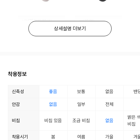
상세설명 더보기
착용정보
신축성
좋음
보통
없음
밴
안감
없음
일부
전체
밝은 
비침
비침 있음
조금 비침
없음
비침
착용시기
봄
여름
가을
겨