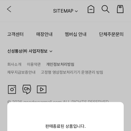
SITEMAP
고객센터
매장안내
멤버십 안내
단체주문문의
신성통상㈜ 사업자정보
회사소개
이용약관
개인정보처리방침
채무지급보증안내
고정형 영상정보처리기기 운영관리 방침
©
2026
goodwearmall.com ALL RIGHTS RESERVED
판매종료된 상품입니다.