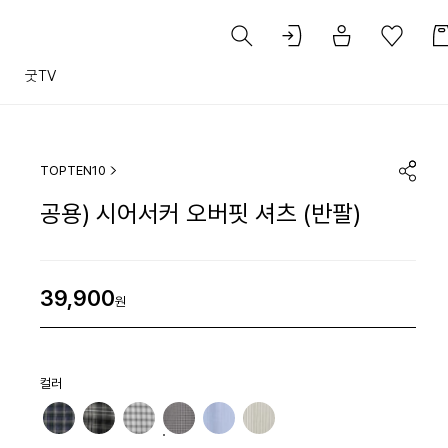
트
굿TV
TOPTEN10
공용) 시어서커 오버핏 셔츠 (반팔)
39,900
원
컬러