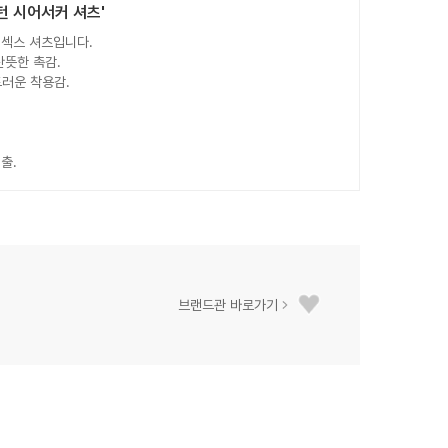
턴 시어서커 셔츠'
니섹스 셔츠입니다.
산뜻한 촉감.
드러운 착용감.
출.
브랜드관 바로가기