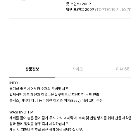
굿 포인트: 200P
탑텐 포인트: 200P
(TOPTEN10 서비스 가
상품정보
사이즈
리뷰 68
INFO
통기성 좋은 시어서커 소재의 오버핏 셔츠
입체적인 체크 패턴과 여유로운 실루엣으로 트렌디한 무드 연출
슬랙스, 버뮤다 데님 등 다양한 하의와 이지(Easy) 매칭 코디 추천
WASHING TIP
세제를 풀어 놓은 물에 담가 두지 마시고 세탁 시 수축 및 변형 방지를 위해 찬물 세탁
땀과 물에 젖었을 경우 즉시 세탁하십시오.
세탁 시 지퍼나 단추를 잠근 상태에서 세탁하십시오.