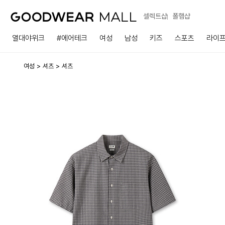
셀렉트샵
폴햄샵
열대야위크
#에어테크
여성
남성
키즈
스포츠
라이
여성
셔츠
셔츠