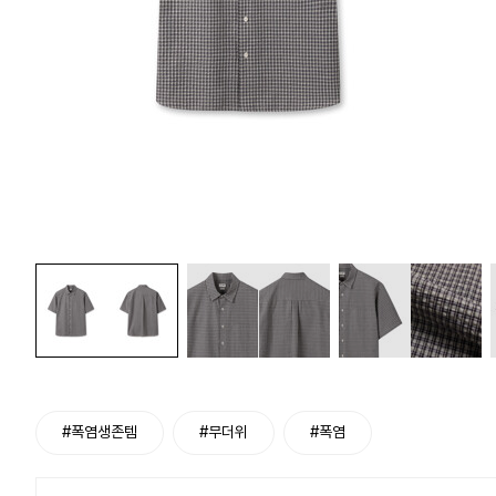
#폭염생존템
#무더위
#폭염