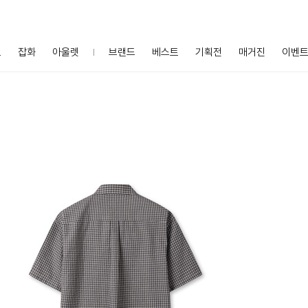
프
잡화
아울렛
브랜드
베스트
기획전
매거진
이벤