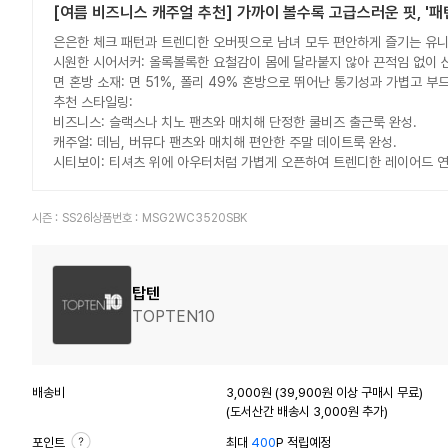
[여름 비즈니스 캐주얼 추천] 가까이 볼수록 고급스러운 핏, '패
은은한 체크 패턴과 트렌디한 오버핏으로 남녀 모두 편안하게 즐기는 유
시원한 시어서커: 올록볼록한 요철감이 몸에 달라붙지 않아 끈적임 없이 
면 혼방 소재: 면 51%, 폴리 49% 혼방으로 뛰어난 통기성과 가볍고 부
추천 스타일링:
비즈니스: 슬랙스나 치노 팬츠와 매치해 단정한 쿨비즈 출근룩 완성.
캐주얼: 데님, 버뮤다 팬츠와 매치해 편안한 주말 데이트룩 완성.
시티보이: 티셔츠 위에 아우터처럼 가볍게 오픈하여 트렌디한 레이어드 연
시즌 :
SS26
상품번호 :
MSG2WC3520SBK
탑텐
TOPTEN10
배송비
3,000원 (39,900원 이상 구매시 무료)
(도서산간 배송시 3,000원 추가)
포인트
최대
400
P 적립예정