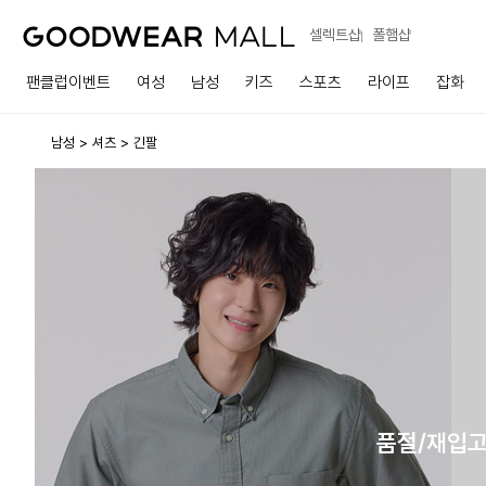
셀렉트샵
폴햄샵
팬클럽이벤트
여성
남성
키즈
스포츠
라이프
잡화
남성
셔츠
긴팔
품절/재입고