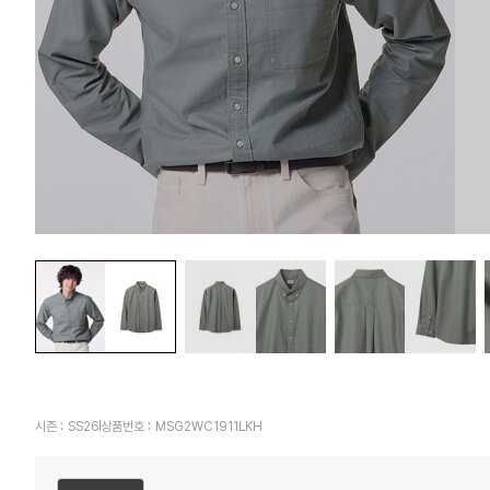
시즌 :
SS26
상품번호 :
MSG2WC1911LKH