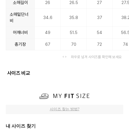
소매길이
26
26.5
27
27.
소매밑단너
34.6
35.8
37
38.
비
어깨너비
49
51.5
54
56.
총기장
67
70
72
74
좌우로 넘겨 사이즈를 확인해 보세요
사이즈 비교