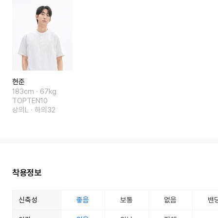
현준
183cm · 67kg
TOPTEN10
상의L · 하의32
착용정보
신축성
좋음
보통
없음
밴