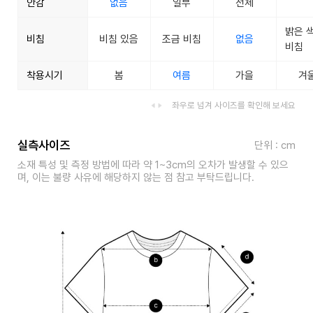
안감
없음
일부
전체
밝은 
비침
비침 있음
조금 비침
없음
비침
착용시기
봄
여름
가을
겨
좌우로 넘겨 사이즈를 확인해 보세요
실측사이즈
단위 : cm
소재 특성 및 측정 방법에 따라 약 1~3cm의 오차가 발생할 수 있으
며, 이는 불량 사유에 해당하지 않는 점 참고 부탁드립니다.