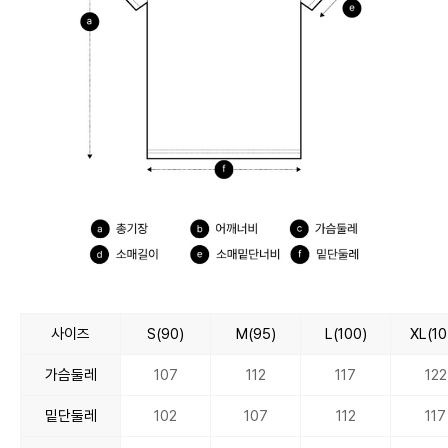
사이즈
S(90)
M(95)
L(100)
XL(10
가슴둘레
107
112
117
122
밑단둘레
102
107
112
117