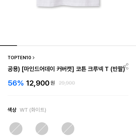
TOPTEN10
공용) [마인드어데이 커버캣] 코튼 크루넥 T (반팔)
56%
12,900
원
29,900
색상
WT (화이트)