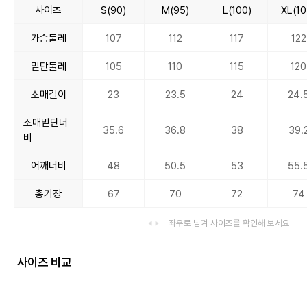
사이즈
S(90)
M(95)
L(100)
XL(10
가슴둘레
107
112
117
122
밑단둘레
105
110
115
120
소매길이
23
23.5
24
24.
소매밑단너
35.6
36.8
38
39.
비
어깨너비
48
50.5
53
55.
총기장
67
70
72
74
좌우로 넘겨 사이즈를 확인해 보세요
사이즈 비교