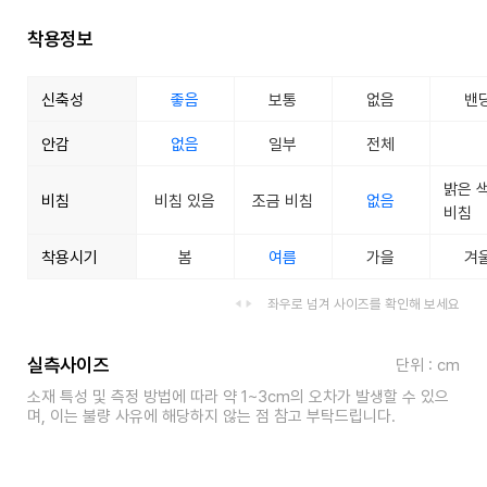
착용정보
신축성
좋음
보통
없음
밴
안감
없음
일부
전체
밝은 
비침
비침 있음
조금 비침
없음
비침
착용시기
봄
여름
가을
겨
좌우로 넘겨 사이즈를 확인해 보세요
실측사이즈
단위 : cm
소재 특성 및 측정 방법에 따라 약 1~3cm의 오차가 발생할 수 있으
며, 이는 불량 사유에 해당하지 않는 점 참고 부탁드립니다.