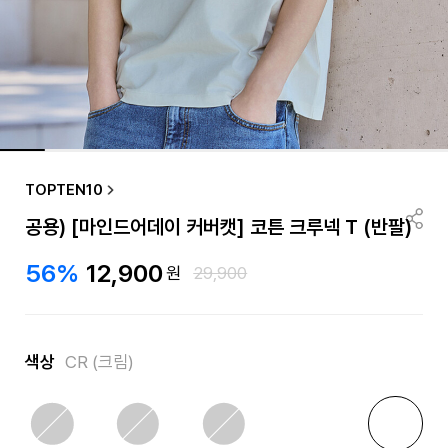
TOPTEN10
공용) [마인드어데이 커버캣] 코튼 크루넥 T (반팔)
56%
12,900
원
29,900
색상
CR (크림)