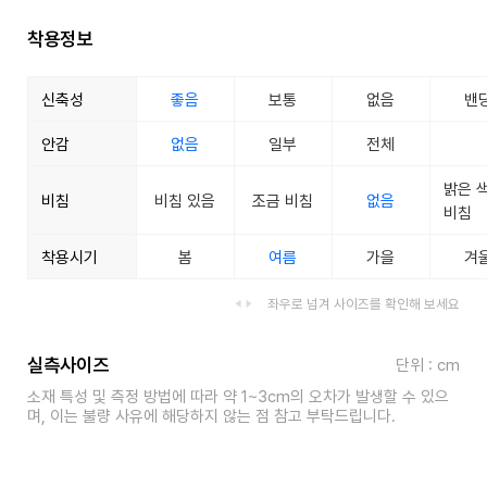
착용정보
신축성
좋음
보통
없음
밴
안감
없음
일부
전체
밝은 
비침
비침 있음
조금 비침
없음
비침
착용시기
봄
여름
가을
겨
좌우로 넘겨 사이즈를 확인해 보세요
실측사이즈
단위 : cm
소재 특성 및 측정 방법에 따라 약 1~3cm의 오차가 발생할 수 있으
며, 이는 불량 사유에 해당하지 않는 점 참고 부탁드립니다.