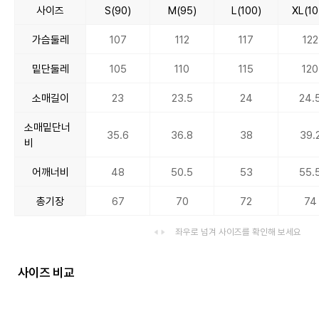
사이즈
S(90)
M(95)
L(100)
XL(10
가슴둘레
107
112
117
122
밑단둘레
105
110
115
120
소매길이
23
23.5
24
24.
소매밑단너
35.6
36.8
38
39.
비
어깨너비
48
50.5
53
55.
총기장
67
70
72
74
좌우로 넘겨 사이즈를 확인해 보세요
사이즈 비교