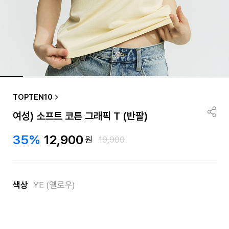
TOPTEN10
여성) 소프트 코튼 그래픽 T (반팔)
35%
12,900
원
19,900
색상
YE (옐로우)