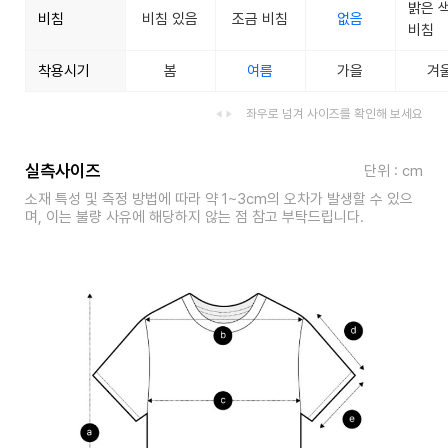
밝은 
비침
비침 있음
조금 비침
없음
비침
착용시기
봄
여름
가을
겨
좌우로 넘겨 사이즈를 확인해 보세요
실측사이즈
단위 : cm
소재 특성 및 측정 방법에 따라 약 1~3cm의 오차가 발생할 수 있으
며, 이는 불량 사유에 해당하지 않는 점 참고 부탁드립니다.