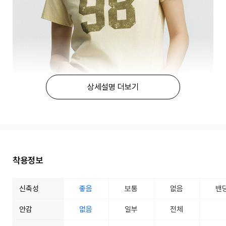
상세설명 더보기
착용정보
신축성
좋음
보통
없음
밴
안감
없음
일부
전체