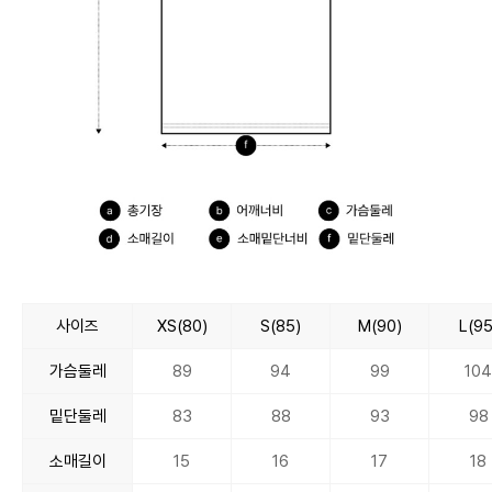
사이즈
XS(80)
S(85)
M(90)
L(95
가슴둘레
89
94
99
10
밑단둘레
83
88
93
98
소매길이
15
16
17
18