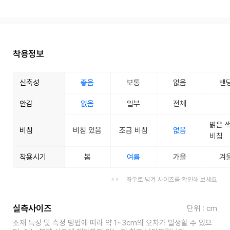
착용정보
신축성
좋음
보통
없음
밴
안감
없음
일부
전체
밝은 
비침
비침 있음
조금 비침
없음
비침
착용시기
봄
여름
가을
겨
좌우로 넘겨 사이즈를 확인해 보세요
실측사이즈
단위 : cm
소재 특성 및 측정 방법에 따라 약 1~3cm의 오차가 발생할 수 있으