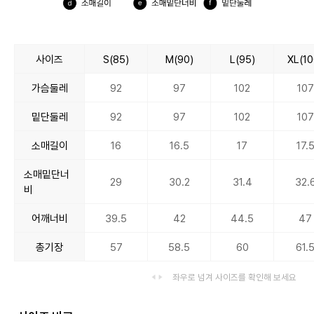
사이즈
S(85)
M(90)
L(95)
XL(10
가슴둘레
92
97
102
107
밑단둘레
92
97
102
107
소매길이
16
16.5
17
17.
소매밑단너
29
30.2
31.4
32.
비
어깨너비
39.5
42
44.5
47
총기장
57
58.5
60
61.
좌우로 넘겨 사이즈를 확인해 보세요