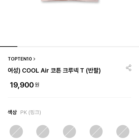
품절/재입고 알림
TOPTEN10
여성) COOL Air 코튼 크루넥 T (반팔)
19,900
원
색상
PK (핑크)